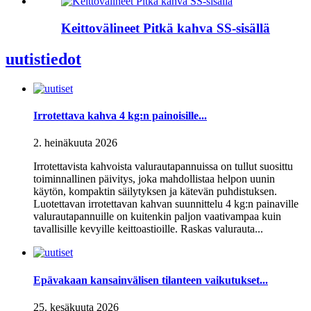
Keittovälineet Pitkä kahva SS-sisällä
uutistiedot
Irrotettava kahva 4 kg:n painoisille...
2. heinäkuuta 2026
Irrotettavista kahvoista valurautapannuissa on tullut suosittu
toiminnallinen päivitys, joka mahdollistaa helpon uunin
käytön, kompaktin säilytyksen ja kätevän puhdistuksen.
Luotettavan irrotettavan kahvan suunnittelu 4 kg:n painaville
valurautapannuille on kuitenkin paljon vaativampaa kuin
tavallisille kevyille keittoastioille. Raskas valurauta...
Epävakaan kansainvälisen tilanteen vaikutukset...
25. kesäkuuta 2026