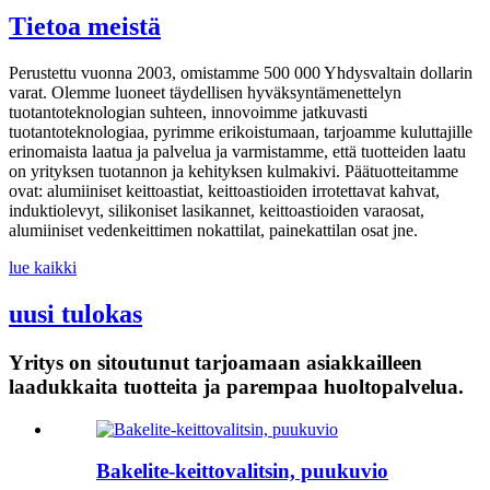
Tietoa meistä
Perustettu vuonna 2003, omistamme 500 000 Yhdysvaltain dollarin
varat. Olemme luoneet täydellisen hyväksyntämenettelyn
tuotantoteknologian suhteen, innovoimme jatkuvasti
tuotantoteknologiaa, pyrimme erikoistumaan, tarjoamme kuluttajille
erinomaista laatua ja palvelua ja varmistamme, että tuotteiden laatu
on yrityksen tuotannon ja kehityksen kulmakivi. Päätuotteitamme
ovat: alumiiniset keittoastiat, keittoastioiden irrotettavat kahvat,
induktiolevyt, silikoniset lasikannet, keittoastioiden varaosat,
alumiiniset vedenkeittimen nokattilat, painekattilan osat jne.
lue kaikki
uusi tulokas
Yritys on sitoutunut tarjoamaan asiakkailleen
laadukkaita tuotteita ja parempaa huoltopalvelua.
Bakelite-keittovalitsin, puukuvio