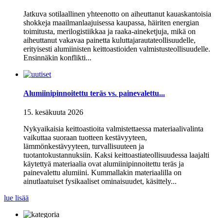
Jatkuva sotilaallinen yhteenotto on aiheuttanut kauaskantoisia
shokkeja maailmanlaajuisessa kaupassa, häiriten energian
toimitusta, merilogistiikkaa ja raaka-aineketjuja, mikä on
aiheuttanut vakavaa painetta kuluttajarautateollisuudelle,
erityisesti alumiinisten keittoastioiden valmistusteollisuudelle.
Ensinnäkin konflikti...
Alumiinipinnoitettu teräs vs. painevalettu...
15. kesäkuuta 2026
Nykyaikaisia ​​keittoastioita valmistettaessa materiaalivalinta
vaikuttaa suoraan tuotteen kestävyyteen,
lämmönkestävyyteen, turvallisuuteen ja
tuotantokustannuksiin. Kaksi keittoastiateollisuudessa laajalti
käytettyä materiaalia ovat alumiinipinnoitettu teräs ja
painevalettu alumiini. Kummallakin materiaalilla on
ainutlaatuiset fysikaaliset ominaisuudet, käsittely...
lue lisää