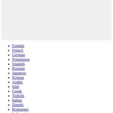
English
French
German
Portuguese
Spanish
Russian
Japanese
Korean
Arabic
Irish
Greek
Turkish
Italian
Danish
Romanian