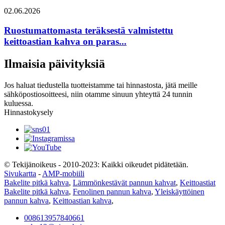
02.06.2026
Ruostumattomasta teräksestä valmistettu
keittoastian kahva on paras...
Ilmaisia ​​päivityksiä
Jos haluat tiedustella tuotteistamme tai hinnastosta, jätä meille
sähköpostiosoitteesi, niin otamme sinuun yhteyttä 24 tunnin
kuluessa.
Hinnastokysely
© Tekijänoikeus - 2010-2023: Kaikki oikeudet pidätetään.
Sivukartta
-
AMP-mobiili
Bakelite pitkä kahva
,
Lämmönkestävät pannun kahvat
,
Keittoastiat
Bakelite pitkä kahva
,
Fenolinen pannun kahva
,
Yleiskäyttöinen
pannun kahva
,
Keittoastian kahva
,
008613957840661