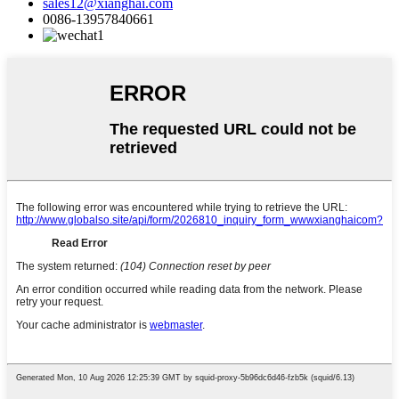
sales12@xianghai.com
0086-13957840661