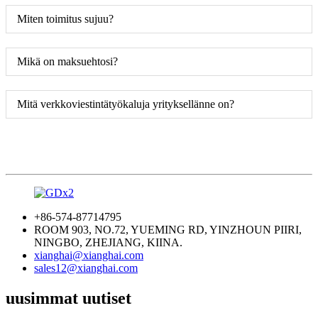
Miten toimitus sujuu?
Mikä on maksuehtosi?
Mitä verkkoviestintätyökaluja yrityksellänne on?
+86-574-87714795
ROOM 903, NO.72, YUEMING RD, YINZHOUN PIIRI,
NINGBO, ZHEJIANG, KIINA.
xianghai@xianghai.com
sales12@xianghai.com
uusimmat uutiset