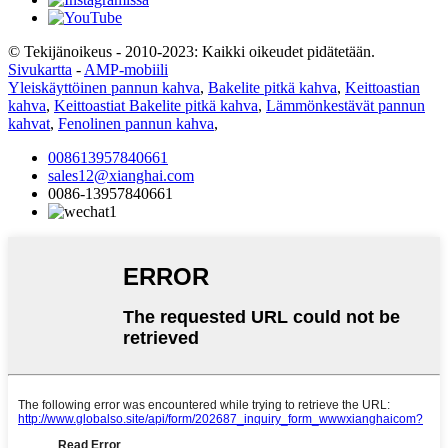
© Tekijänoikeus - 2010-2023: Kaikki oikeudet pidätetään.
Sivukartta
-
AMP-mobiili
Yleiskäyttöinen pannun kahva
,
Bakelite pitkä kahva
,
Keittoastian
kahva
,
Keittoastiat Bakelite pitkä kahva
,
Lämmönkestävät pannun
kahvat
,
Fenolinen pannun kahva
,
008613957840661
sales12@xianghai.com
0086-13957840661