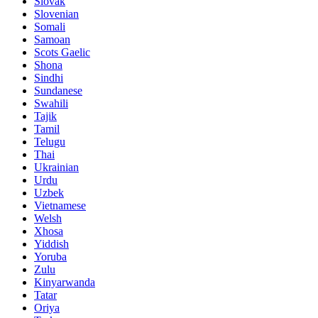
Slovak
Slovenian
Somali
Samoan
Scots Gaelic
Shona
Sindhi
Sundanese
Swahili
Tajik
Tamil
Telugu
Thai
Ukrainian
Urdu
Uzbek
Vietnamese
Welsh
Xhosa
Yiddish
Yoruba
Zulu
Kinyarwanda
Tatar
Oriya