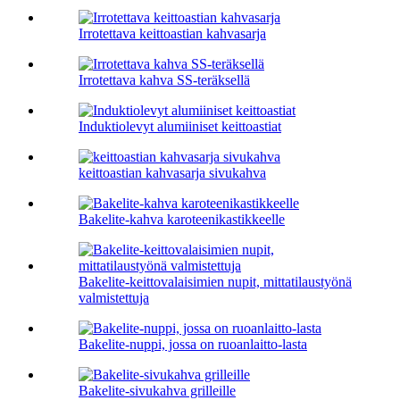
Irrotettava keittoastian kahvasarja
Irrotettava kahva SS-teräksellä
Induktiolevyt alumiiniset keittoastiat
keittoastian kahvasarja sivukahva
Bakelite-kahva karoteenikastikkeelle
Bakelite-keittovalaisimien nupit, mittatilaustyönä
valmistettuja
Bakelite-nuppi, jossa on ruoanlaitto-lasta
Bakelite-sivukahva grilleille