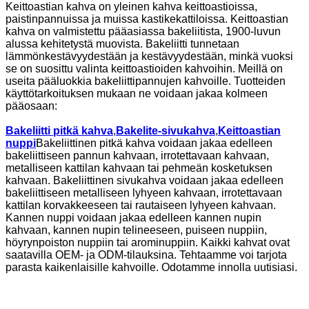
Keittoastian kahva on yleinen kahva keittoastioissa,
paistinpannuissa ja muissa kastikekattiloissa. Keittoastian
kahva on valmistettu pääasiassa bakeliitista, 1900-luvun
alussa kehitetystä muovista. Bakeliitti tunnetaan
lämmönkestävyydestään ja kestävyydestään, minkä vuoksi
se on suosittu valinta keittoastioiden kahvoihin. Meillä on
useita pääluokkia bakeliittipannujen kahvoille. Tuotteiden
käyttötarkoituksen mukaan ne voidaan jakaa kolmeen
pääosaan:
Bakeliitti pitkä kahva
,
Bakelite-sivukahva
,
Keittoastian
nuppi
Bakeliittinen pitkä kahva voidaan jakaa edelleen
bakeliittiseen pannun kahvaan, irrotettavaan kahvaan,
metalliseen kattilan kahvaan tai pehmeän kosketuksen
kahvaan. Bakeliittinen sivukahva voidaan jakaa edelleen
bakeliittiseen metalliseen lyhyeen kahvaan, irrotettavaan
kattilan korvakkeeseen tai rautaiseen lyhyeen kahvaan.
Kannen nuppi voidaan jakaa edelleen kannen nupin
kahvaan, kannen nupin telineeseen, puiseen nuppiin,
höyrynpoiston nuppiin tai arominuppiin. Kaikki kahvat ovat
saatavilla OEM- ja ODM-tilauksina. Tehtaamme voi tarjota
parasta kaikenlaisille kahvoille. Odotamme innolla uutisiasi.