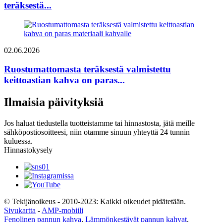
teräksestä...
02.06.2026
Ruostumattomasta teräksestä valmistettu
keittoastian kahva on paras...
Ilmaisia ​​päivityksiä
Jos haluat tiedustella tuotteistamme tai hinnastosta, jätä meille
sähköpostiosoitteesi, niin otamme sinuun yhteyttä 24 tunnin
kuluessa.
Hinnastokysely
© Tekijänoikeus - 2010-2023: Kaikki oikeudet pidätetään.
Sivukartta
-
AMP-mobiili
Fenolinen pannun kahva
,
Lämmönkestävät pannun kahvat
,