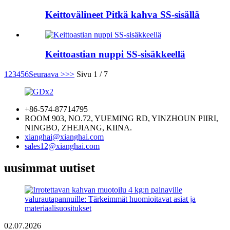
Keittovälineet Pitkä kahva SS-sisällä
Keittoastian nuppi SS-sisäkkeellä
1
2
3
4
5
6
Seuraava >
>>
Sivu 1 / 7
+86-574-87714795
ROOM 903, NO.72, YUEMING RD, YINZHOUN PIIRI,
NINGBO, ZHEJIANG, KIINA.
xianghai@xianghai.com
sales12@xianghai.com
uusimmat uutiset
02.07.2026