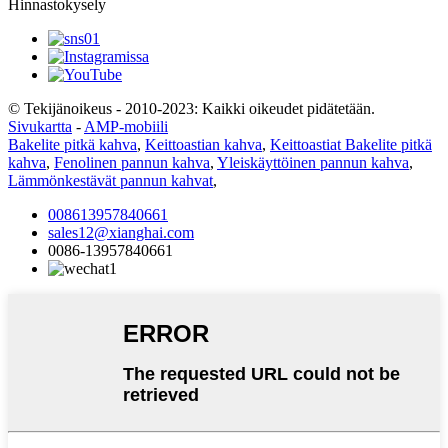
Hinnastokysely
© Tekijänoikeus - 2010-2023: Kaikki oikeudet pidätetään.
Sivukartta
-
AMP-mobiili
Bakelite pitkä kahva
,
Keittoastian kahva
,
Keittoastiat Bakelite pitkä
kahva
,
Fenolinen pannun kahva
,
Yleiskäyttöinen pannun kahva
,
Lämmönkestävät pannun kahvat
,
008613957840661
sales12@xianghai.com
0086-13957840661