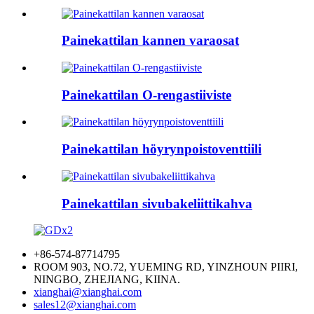
Painekattilan kannen varaosat
Painekattilan O-rengastiiviste
Painekattilan höyrynpoistoventtiili
Painekattilan sivubakeliittikahva
+86-574-87714795
ROOM 903, NO.72, YUEMING RD, YINZHOUN PIIRI,
NINGBO, ZHEJIANG, KIINA.
xianghai@xianghai.com
sales12@xianghai.com