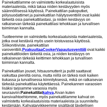
Painekattilamme on valmistettu korkealaatuisista
materiaaleista, mikä takaa niiden kestävyyden myös
säännöllisessä käytössä. Painekattilan pakoputket,
pölysuodattimet ja painekattilan hälytysventtiilit ovat kaikki
tärkeitä osia painekattilastasi, ja niiden kestävyys on
ratkaisevan tärkeää painekattilasi tehokkaan ja turvallisen
toiminnan kannalta.
Tuotteemme on valmistettu korkealaatuisista materiaaleista,
jotka ovat kestäviä myös usein toistuvassa käytössä.
Silikonitiiviste, painekattilan
varoventtiili,
P
vakuuttaa
C
ooker
Vapautus
venttiili
ovat kaikki
painekattiloiden tärkeitä osia, ja niiden kestävyys on
ratkaisevan tärkeää keittimen tehokkaan ja turvallisen
toiminnan kannalta.
Painekattilan jouset, hitsausmutterit ja pultit saattavat
vaikuttaa pieniltä osina, mutta niillä on tärkeä rooli kaiken
tiukassa ja turvallisessa kiinnityksessä, mikä on ratkaisevan
tärkeää painekattilaa käytettäessä. Painekannen varaosien
lisäksi tarjoamme varaosia myös
seuraaviin:
Painekattilat
kahva
.
Aivan kuten
kansivaihtoehtomme, myös painekattilamme kahvat on
valmistettu korkealaatuisista materiaaleista ja suunniteltu
kestämään. Kahvatarvikkeemme sisältävät täydellisen