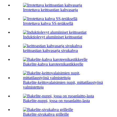
Irrotettava keittoastian kahvasarja
Irrotettava kahva SS-teräksellä
Induktiolevyt alumiiniset keittoastiat
keittoastian kahvasarja sivukahva
Bakelite-kahva karoteenikastikkeelle
Bakelite-keittovalaisimien nupit, mittatilaustyönä
valmistettuja
Bakelite-nuppi, jossa on ruoanlaitto-lasta
Bakelite-sivukahva grilleille