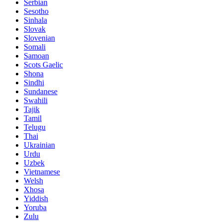
Serbian
Sesotho
Sinhala
Slovak
Slovenian
Somali
Samoan
Scots Gaelic
Shona
Sindhi
Sundanese
Swahili
Tajik
Tamil
Telugu
Thai
Ukrainian
Urdu
Uzbek
Vietnamese
Welsh
Xhosa
Yiddish
Yoruba
Zulu