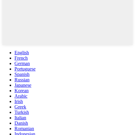
English
French
German
Portuguese
Spanish
Russian
Japanese
Korean
Arabic
Irish
Greek
Turkish
Italian
Danish
Romanian
Indonesian