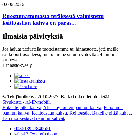
02.06.2026
Ruostumattomasta teräksestä valmistettu
keittoastian kahva on paras...
Ilmaisia ​​päivityksiä
Jos haluat tiedustella tuotteistamme tai hinnastosta, jätä meille
sähköpostiosoitteesi, niin otamme sinuun yhteyttä 24 tunnin
kuluessa.
Hinnastokysely
© Tekijänoikeus - 2010-2023: Kaikki oikeudet pidätetään.
Sivukartta
-
AMP-mobiili
Bakelite pitkä kahva
,
Yleiskäyttöinen pannun kahva
,
Fenolinen
pannun kahva
,
Keittoastian kahva
,
Keittoastiat Bakelite pitkä kahva
,
Lämmönkestävät pannun kahvat
,
008613957840661
sales12@xianghai.com