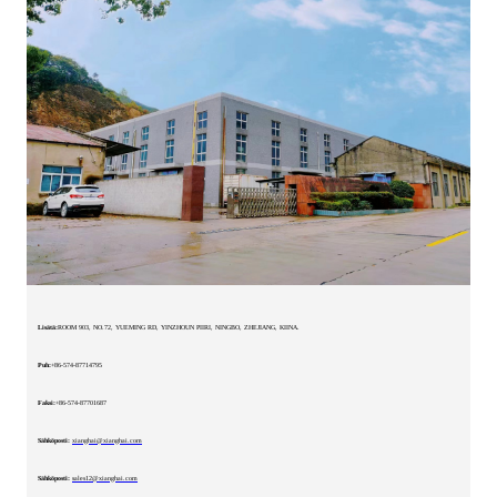
Lisätä:
ROOM 903, NO.72, YUEMING RD, YINZHOUN PIIRI, NINGBO, ZHEJIANG, KIINA.
Puh:
+86-574-87714795
Faksi:
+86-574-87701687
Sähköposti:
xianghai@xianghai.com
Sähköposti:
sales12@xianghai.com