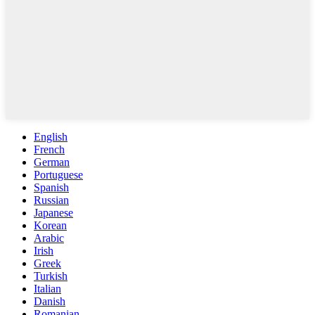
English
French
German
Portuguese
Spanish
Russian
Japanese
Korean
Arabic
Irish
Greek
Turkish
Italian
Danish
Romanian