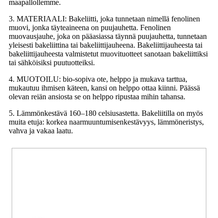
maapallollemme.
3. MATERIAALI: Bakeliitti, joka tunnetaan nimellä fenolinen
muovi, jonka täyteaineena on puujauhetta. Fenolinen
muovausjauhe, joka on pääasiassa täynnä puujauhetta, tunnetaan
yleisesti bakeliittina tai bakeliittijauheena. Bakeliittijauheesta tai
bakeliittijauheesta valmistetut muovituotteet sanotaan bakeliittiksi
tai sähköisiksi puutuotteiksi.
4. MUOTOILU: bio-sopiva ote, helppo ja mukava tarttua,
mukautuu ihmisen käteen, kansi on helppo ottaa kiinni. Päässä
olevan reiän ansiosta se on helppo ripustaa mihin tahansa.
5. Lämmönkestävä 160–180 celsiusastetta. Bakeliitilla on myös
muita etuja: korkea naarmuuntumisenkestävyys, lämmöneristys,
vahva ja vakaa laatu.