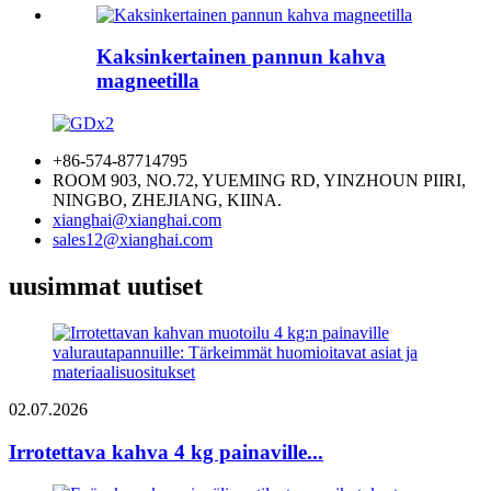
Kaksinkertainen pannun kahva
magneetilla
+86-574-87714795
ROOM 903, NO.72, YUEMING RD, YINZHOUN PIIRI,
NINGBO, ZHEJIANG, KIINA.
xianghai@xianghai.com
sales12@xianghai.com
uusimmat uutiset
02.07.2026
Irrotettava kahva 4 kg painaville...