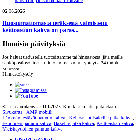
02.06.2026
Ruostumattomasta teräksestä valmistettu
keittoastian kahva on paras...
Ilmaisia ​​päivityksiä
Jos haluat tiedustella tuotteistamme tai hinnastosta, jätä meille
sähköpostiosoitteesi, niin otamme sinuun yhteyttä 24 tunnin
kuluessa.
Hinnastokysely
© Tekijänoikeus - 2010-2023: Kaikki oikeudet pidätetään.
Sivukartta
-
AMP-mobiili
Lämmönkestävät pannun kahvat
,
Keittoastiat Bakelite pitkä kahva
,
Fenolinen pannun kahva
,
Bakelite pitkä kahva
,
Keittoastian kahva
,
Yleiskäyttöinen pannun kahva
,
008613957840661