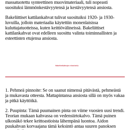
massatuotettu synteettinen muovimateriaali, tuli nopeasti
suosituksi lämmönkestävyytensä ja kestävyytensä ansiosta.
Bakeliittiset kattilankahvat tulivat suosituiksi 1920- ja 1930-
luvuilla, jolloin materiaalia käytettiin monenlaisissa
kuluttajatuotteissa, kuten keittiövälineissä. Bakeliittiset
kattilankahvat ovat edelleen suosittu valinta toiminnallisten ja
esteettisten etujensa ansiosta.
Bakeliittikahvojen viimeistely:
1. Pehmeä pinnoite: Se on saanut nimensä pitävästä, pehmeästä
ja mukavasta otteesta. Mattapintansa ansiosta sillä on myös vakaa
ja pitkä käyttöikä.
2. Puupinta: Tämä puumainen pinta on viime vuosien uusi trendi.
Teorian mukaan kahvassa on vedensiirtokalvo. Tämä puinen
ulkonäkö tekee keittoastioista lähempänä luontoa. Aidon
puukahvan korvaajana tämä keksintö antaa suuren panoksen