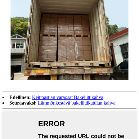
Edellinen:
Keittoastian varaosat Bakeliittikahva
Seuraavaksi:
Lämmönkestävä bakeliittikattilan kahva