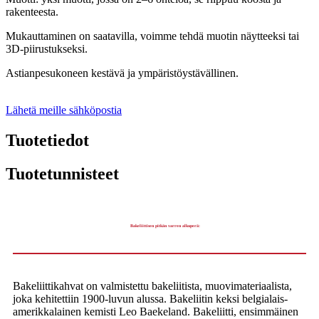
rakenteesta.
Mukauttaminen on saatavilla, voimme tehdä muotin näytteeksi tai
3D-piirustukseksi.
Astianpesukoneen kestävä ja ympäristöystävällinen.
Lähetä meille sähköpostia
Tuotetiedot
Tuotetunnisteet
Bakeliittisen pitkän varren alkuperä:
Bakeliittikahvat on valmistettu bakeliitista, muovimateriaalista,
joka kehitettiin 1900-luvun alussa. Bakeliitin keksi belgialais-
amerikkalainen kemisti Leo Baekeland. Bakeliitti, ensimmäinen