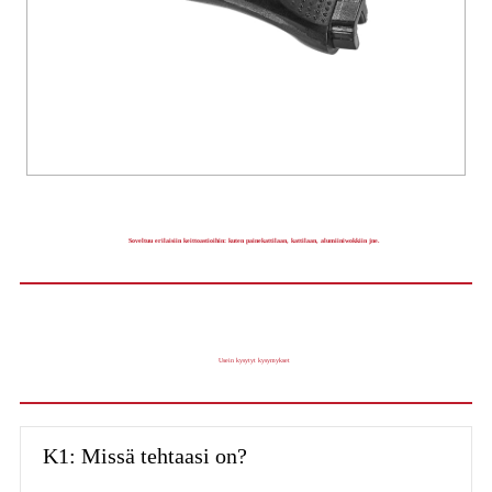
Soveltuu erilaisiin keittoastioihin: kuten painekattilaan, kattilaan, alumiiniwokkiin jne.
Usein kysytyt kysymykset
K1: Missä tehtaasi on?