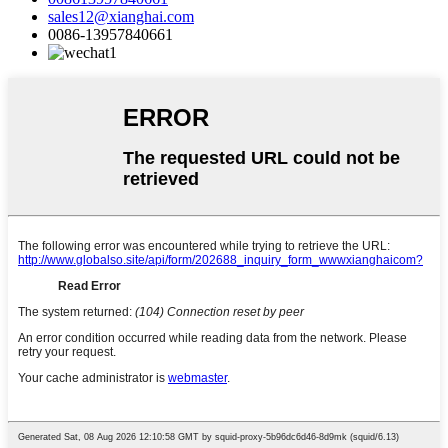
sales12@xianghai.com
0086-13957840661