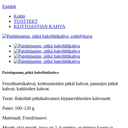
English
Kotiin
TUOTTEET
KEITTOASTIAN KAHVA
Paistinpannu, pitkä bakeliittikahva
Fenolihartsikahvat, keittoastioiden pitkät kahvat, pannujen pitkät
kahvat, kattiloiden kahvat.
Tuote: Bakeliitti pitkäkahvainen kirjatarvikkeiden kahvasetti
Paino: 100–120 g
Materiaali: Fenoli/muovi
Muotti: yksi muotti, jossa on 2–6 onteloa, se riippuu koosta ja