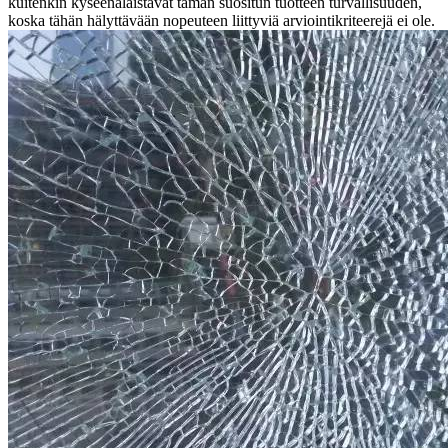
kuitenkin kyseenalaistavat tämän suositun tuotteen turvallisuuden,
koska tähän hälyttävään nopeuteen liittyviä arviointikriteerejä ei ole.