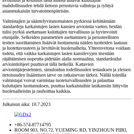
avoimuus ja koulutus tästä asiasta antavat kuluttajille
mahdollisuuden tehdä tietoon perustuvia valintoja ja ryhtyä
asianmukaisiin turvatoimenpiteisiin.
Valmistajien ja sääntelyviranomaisten pyrkiessä kehittämään
standardeja karkaistujen lasien kansien arviointia varten, heidän
tulisi pyrkiä asettamaan kuluttajien turvallisuus ja hyvinvointi
etusijalle. Selkeiden parametrien asettaminen ja perusteellisten
testien suorittaminen lisäävät luottamusta näiden tuotteiden laatuun
ja luotettavuuteen ja lievittävät huolenaiheita. Yhteenvetona voidaan
todeta, että vaikka karkaistujen lasien kansilevyjen itsestään
räjähtämisen nopeutta pidetään alalla normaalina, standardoidut
arviointiohjeet puuttuvat tällä hetkellä. Kattavien
arviointijärjestelmien, simuloidun todellisuuden testauksen ja yleisen
tietoisuuden lisäämisen tarve on ratkaisevan tärkeä. Näillä toimilla
valmistajat voivat varmistaa tuoteturvallisuuden ja palauttaa
kuluttajien luottamuksen, puuttua karkaistuihin lasikansiin liittyviin
huolenaiheisiin ja rauhoittaa kaikkia.
Julkaisun aika: 10.7.2023
+86-574-87714795
ROOM 903, NO.72, YUEMING RD, YINZHOUN PIIRI,