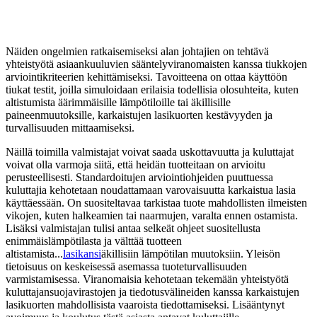
Näiden ongelmien ratkaisemiseksi alan johtajien on tehtävä
yhteistyötä asiaankuuluvien sääntelyviranomaisten kanssa tiukkojen
arviointikriteerien kehittämiseksi. Tavoitteena on ottaa käyttöön
tiukat testit, joilla simuloidaan erilaisia ​​​​todellisia olosuhteita, kuten
altistumista äärimmäisille lämpötiloille tai äkillisille
paineenmuutoksille, karkaistujen lasikuorten kestävyyden ja
turvallisuuden mittaamiseksi.
Näillä toimilla valmistajat voivat saada uskottavuutta ja kuluttajat
voivat olla varmoja siitä, että heidän tuotteitaan on arvioitu
perusteellisesti. Standardoitujen arviointiohjeiden puuttuessa
kuluttajia kehotetaan noudattamaan varovaisuutta karkaistua lasia
käyttäessään. On suositeltavaa tarkistaa tuote mahdollisten ilmeisten
vikojen, kuten halkeamien tai naarmujen, varalta ennen ostamista.
Lisäksi valmistajan tulisi antaa selkeät ohjeet suositellusta
enimmäislämpötilasta ja välttää tuotteen
altistamista...
lasikansi
äkillisiin lämpötilan muutoksiin. Yleisön
tietoisuus on keskeisessä asemassa tuoteturvallisuuden
varmistamisessa. Viranomaisia ​​kehotetaan tekemään yhteistyötä
kuluttajansuojavirastojen ja tiedotusvälineiden kanssa karkaistujen
lasikuorten mahdollisista vaaroista tiedottamiseksi. Lisääntynyt