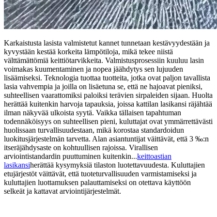
Karkaistusta lasista valmistetut kannet tunnetaan kestävyydestään ja
kyvystään kestää korkeita lämpötiloja, mikä tekee niistä
välttämättömiä keittiötarvikkeita. Valmistusprosessiin kuuluu lasin
voimakas kuumentaminen ja nopea jäähdytys sen lujuuden
lisäämiseksi. Teknologia tuottaa tuotteita, jotka ovat paljon tavallista
lasia vahvempia ja joilla on lisäetuna se, että ne hajoavat pieniksi,
suhteellisen vaarattomiksi paloiksi terävien sirpaleiden sijaan. Huolta
herättää kuitenkin harvoja tapauksia, joissa kattilan lasikansi räjähtää
ilman näkyvää ulkoista syytä. Vaikka tällaisen tapahtuman
todennäköisyys on suhteellisen pieni, kuluttajat ovat ymmärrettävästi
huolissaan turvallisuudestaan, mikä korostaa standardoidun
luokitusjärjestelmän tarvetta. Alan asiantuntijat väittävät, että 3 ‰:n
itseräjähdysaste on kohtuullisen rajoissa. Virallisen
arviointistandardin puuttuminen kuitenkin...
keittoastian
lasikansi
herättää kysymyksiä tilaston luotettavuudesta. Kuluttajien
etujärjestöt väittävät, että tuoteturvallisuuden varmistamiseksi ja
kuluttajien luottamuksen palauttamiseksi on otettava käyttöön
selkeät ja kattavat arviointijärjestelmät.