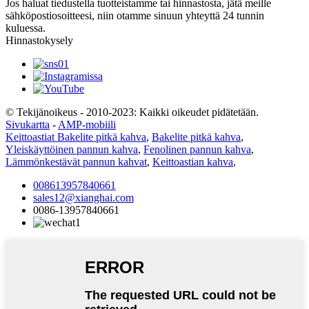
Jos haluat tiedustella tuotteistamme tai hinnastosta, jätä meille
sähköpostiosoitteesi, niin otamme sinuun yhteyttä 24 tunnin
kuluessa.
Hinnastokysely
© Tekijänoikeus - 2010-2023: Kaikki oikeudet pidätetään.
Sivukartta
-
AMP-mobiili
Keittoastiat Bakelite pitkä kahva
,
Bakelite pitkä kahva
,
Yleiskäyttöinen pannun kahva
,
Fenolinen pannun kahva
,
Lämmönkestävät pannun kahvat
,
Keittoastian kahva
,
008613957840661
sales12@xianghai.com
0086-13957840661