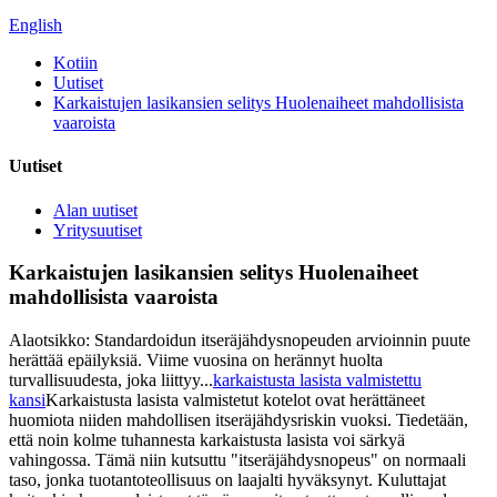
English
Kotiin
Uutiset
Karkaistujen lasikansien selitys Huolenaiheet mahdollisista
vaaroista
Uutiset
Alan uutiset
Yritysuutiset
Karkaistujen lasikansien selitys Huolenaiheet
mahdollisista vaaroista
Alaotsikko: Standardoidun itseräjähdysnopeuden arvioinnin puute
herättää epäilyksiä. Viime vuosina on herännyt huolta
turvallisuudesta, joka liittyy...
karkaistusta lasista valmistettu
kansi
Karkaistusta lasista valmistetut kotelot ovat herättäneet
huomiota niiden mahdollisen itseräjähdysriskin vuoksi. Tiedetään,
että noin kolme tuhannesta karkaistusta lasista voi särkyä
vahingossa. Tämä niin kutsuttu "itseräjähdysnopeus" on normaali
taso, jonka tuotantoteollisuus on laajalti hyväksynyt. Kuluttajat