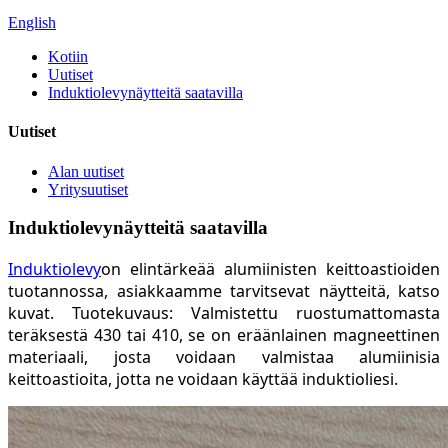
English
Kotiin
Uutiset
Induktiolevynäytteitä saatavilla
Uutiset
Alan uutiset
Yritysuutiset
Induktiolevynäytteitä saatavilla
Induktiolevy
on elintärkeää alumiinisten keittoastioiden
tuotannossa, asiakkaamme tarvitsevat näytteitä, katso
kuvat. Tuotekuvaus: Valmistettu ruostumattomasta
teräksestä 430 tai 410, se on eräänlainen magneettinen
materiaali, josta voidaan valmistaa alumiinisia
keittoastioita, jotta ne voidaan käyttää induktioliesi.