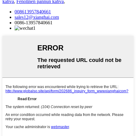
kahva
,
Fenolinen pannun kahva
,
008613957840661
sales12@xianghai.com
0086-13957840661