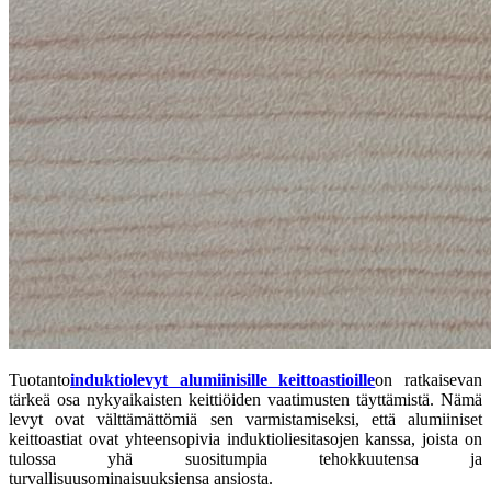
Tuotanto
induktiolevyt alumiinisille keittoastioille
on ratkaisevan
tärkeä osa nykyaikaisten keittiöiden vaatimusten täyttämistä. Nämä
levyt ovat välttämättömiä sen varmistamiseksi, että alumiiniset
keittoastiat ovat yhteensopivia induktioliesitasojen kanssa, joista on
tulossa yhä suositumpia tehokkuutensa ja
turvallisuusominaisuuksiensa ansiosta.