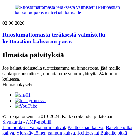
02.06.2026
Ruostumattomasta teräksestä valmistettu
keittoastian kahva on paras...
Ilmaisia ​​päivityksiä
Jos haluat tiedustella tuotteistamme tai hinnastosta, jätä meille
sähköpostiosoitteesi, niin otamme sinuun yhteyttä 24 tunnin
kuluessa.
Hinnastokysely
© Tekijänoikeus - 2010-2023: Kaikki oikeudet pidätetään.
Sivukartta
-
AMP-mobiili
Lämmönkestävät pannun kahvat
,
Keittoastian kahva
,
Bakelite pitkä
kahva
,
Yleiskäyttöinen pannun kahva
,
Keittoastiat Bakelite pitkä