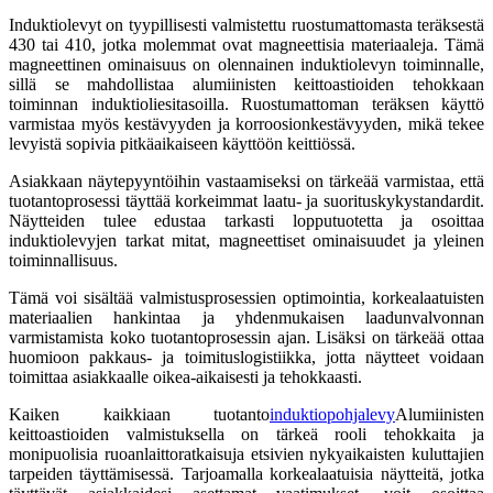
Induktiolevyt on tyypillisesti valmistettu ruostumattomasta teräksestä
430 tai 410, jotka molemmat ovat magneettisia materiaaleja. Tämä
magneettinen ominaisuus on olennainen induktiolevyn toiminnalle,
sillä se mahdollistaa alumiinisten keittoastioiden tehokkaan
toiminnan induktioliesitasoilla. Ruostumattoman teräksen käyttö
varmistaa myös kestävyyden ja korroosionkestävyyden, mikä tekee
levyistä sopivia pitkäaikaiseen käyttöön keittiössä.
Asiakkaan näytepyyntöihin vastaamiseksi on tärkeää varmistaa, että
tuotantoprosessi täyttää korkeimmat laatu- ja suorituskykystandardit.
Näytteiden tulee edustaa tarkasti lopputuotetta ja osoittaa
induktiolevyjen tarkat mitat, magneettiset ominaisuudet ja yleinen
toiminnallisuus.
Tämä voi sisältää valmistusprosessien optimointia, korkealaatuisten
materiaalien hankintaa ja yhdenmukaisen laadunvalvonnan
varmistamista koko tuotantoprosessin ajan. Lisäksi on tärkeää ottaa
huomioon pakkaus- ja toimituslogistiikka, jotta näytteet voidaan
toimittaa asiakkaalle oikea-aikaisesti ja tehokkaasti.
Kaiken kaikkiaan tuotanto
induktiopohjalevy
Alumiinisten
keittoastioiden valmistuksella on tärkeä rooli tehokkaita ja
monipuolisia ruoanlaittoratkaisuja etsivien nykyaikaisten kuluttajien
tarpeiden täyttämisessä. Tarjoamalla korkealaatuisia näytteitä, jotka