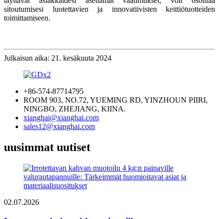
täyttävät asiakkaidesi asettamat vaatimukset, voit osoittaa
sitoutumisesi luotettavien ja innovatiivisten keittiötuotteiden
toimittamiseen.
Julkaisun aika: 21. kesäkuuta 2024
+86-574-87714795
ROOM 903, NO.72, YUEMING RD, YINZHOUN PIIRI,
NINGBO, ZHEJIANG, KIINA.
xianghai@xianghai.com
sales12@xianghai.com
uusimmat uutiset
02.07.2026