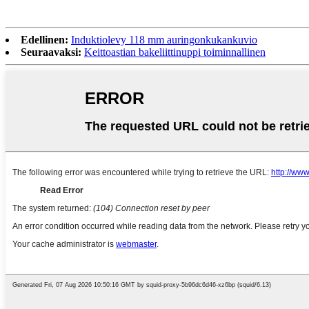
Edellinen:
Induktiolevy 118 mm auringonkukankuvio
Seuraavaksi:
Keittoastian bakeliittinuppi toiminnallinen