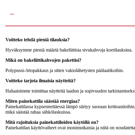
F&Q
Voitteko tehdä pieniä tilauksia?
Hyväksymme pieniä määriä bakeliittisia sivukahvoja koetilauksina.
Mikä on bakeliittikahvojen pakettisi?
Polypussi-/irtopakkaus ja sitten vakiolähetysten päälaatikoihin.
Voitteko tarjota ilmaisia ​​näytteitä?
Haluaisimme toimittaa näytteitä laadun ja sopivuuden tarkistamiseksi
Miten painekattila säästää energiaa?
Painekattilassa kypsennettäessä lämpö siirtyy suoraan keittoastioihi
mikä säästää rahaa sähkölaskuissa.
Mitä rajoituksia painekattiloiden käytöllä on?
Painekattilan käyttövaiheet ovat monimutkaisia ​​ja niitä on noudatett