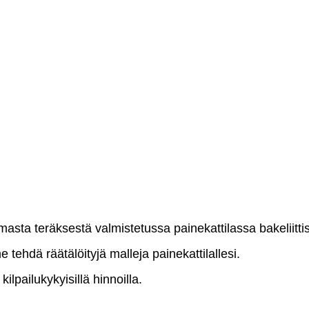
sta teräksestä valmistetussa painekattilassa bakeliittise
me tehdä räätälöityjä malleja painekattilallesi.
ilpailukykyisillä hinnoilla.