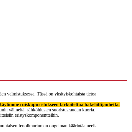
iden valmistuksessa. Tässä on yksityiskohtaista tietoa
Käytimme ruiskupuristukseen tarkoitettua bakeliittijauhetta.
unin välineitä, sähköhiusten suoristusraudan kuoria.
nitteisiin eristyskomponentteihin.
asuuntaisen fenolimurtuman ongelman käärintäalueella.