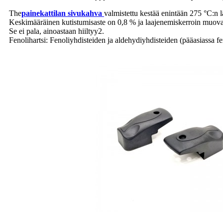
The
painekattilan sivukahva
valmistettu kestää enintään 275 °C:n 
Keskimääräinen kutistumisaste on 0,8 % ja laajenemiskerroin muov
Se ei pala, ainoastaan ​​hiiltyy2.
Fenolihartsi: Fenoliyhdisteiden ja aldehydiyhdisteiden (pääasiassa fe