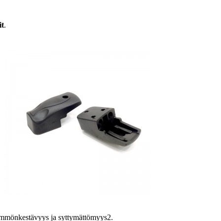
it
.
lämmönkestävyys ja syttymättömyys2.