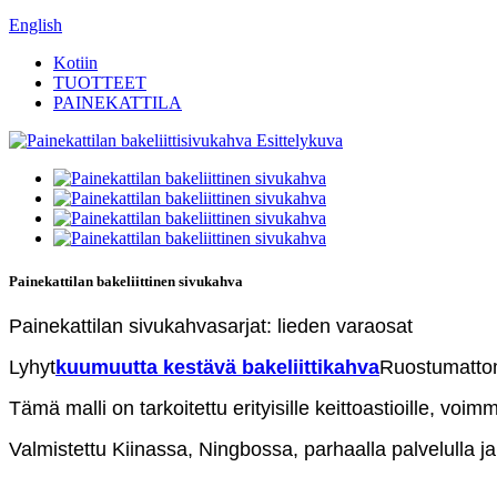
English
Kotiin
TUOTTEET
PAINEKATTILA
Painekattilan bakeliittinen sivukahva
Painekattilan sivukahvasarjat: lieden varaosat
Lyhyt
kuumuutta kestävä bakeliittikahva
Ruostumattoma
Tämä malli on tarkoitettu erityisille keittoastioille, voim
Valmistettu Kiinassa, Ningbossa, parhaalla palvelulla ja k