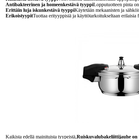
Antibakteerinen ja homeenkestävä tyyppi
Lopputuotteen pinta on 
Erittäin luja iskunkestävä tyyppi
Käytetään mekaanisten ja sähköis
Erikoistyypit
Tuottaa erityyppisiä ja käyttötarkoitukseltaan erilaisia ​​
Kaikista edellä mainituista tyypeistä,
Ruiskuvalubakeliittijauhe on