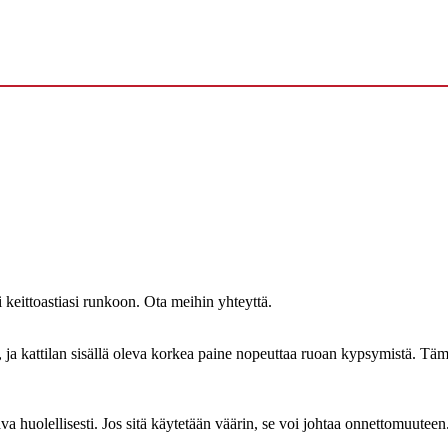
 keittoastiasi runkoon. Ota meihin yhteyttä.
n, ja kattilan sisällä oleva korkea paine nopeuttaa ruoan kypsymistä. T
ava huolellisesti. Jos sitä käytetään väärin, se voi johtaa onnettomuuteen