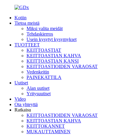
Kotiin
Tietoa meistä
Miksi valita meidät
Tehdaskierros
Usein kysytyt kysymykset
TUOTTEET
KEITTOASTIAT
KEITTOASTIAN KAHVA
KEITTOASTIAN KANSI
KEITTOASTIOIDEN VARAOSAT
Vedenkeitin
PAINEKATTILA
Uutiset
Alan uutiset
Yritysuutiset
Video
Ota yhteyttä
Ratkaisu
KEITTOASTIOIDEN VARAOSAT
KEITTOASTIAN KAHVA
KEITTOKANNET
MUKAUTTAMINEN