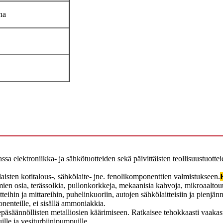
na
assa elektroniikka- ja sähkötuotteiden sekä päivittäisten teollisuustuotte
aisten kotitalous-, sähkölaite- jne. fenolikomponenttien valmistukseen.
mien osia, terässolkia, pullonkorkkeja, mekaanisia kahvoja, mikroaaltou
teihin ja mittareihin, puhelinkuoriin, autojen sähkölaitteisiin ja pienjän
onenteille, ei sisällä ammoniakkia.
epäsäännöllisten metalliosien käärimiseen. Ratkaisee tehokkaasti vaak
lle ja vesiturbiinipumpuille.