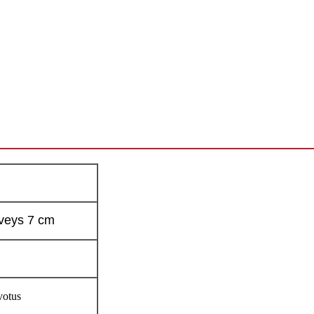
eveys 7 cm
votus