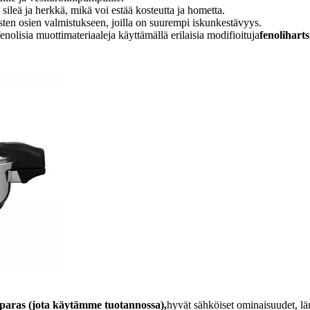
sileä ja herkkä, mikä voi estää kosteutta ja hometta.
ten osien valmistukseen, joilla on suurempi iskunkestävyys.
fenolisia muottimateriaaleja käyttämällä erilaisia ​​modifioituja
fenoliharts
 paras (jota käytämme tuotannossa),
hyvät sähköiset ominaisuudet, 