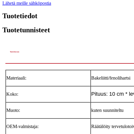
Lähetä meille sähköpostia
Tuotetiedot
Tuotetunnisteet
Tuotekuvaus
Materiaali:
Bakeliitti/fenolihartsi
Pituus: 10 cm * l
Koko:
Muoto:
kuten suunniteltu
OEM-valmistaja:
Räätälöity tervetulotoi