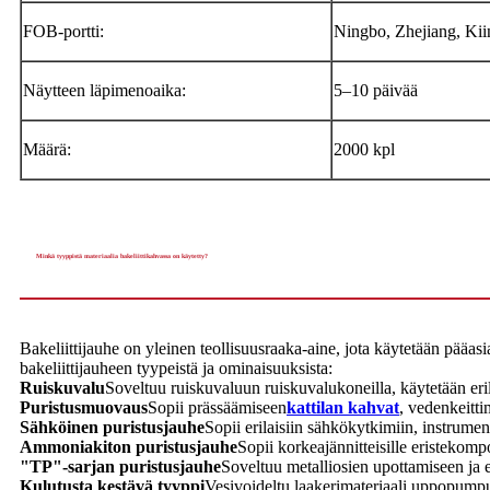
FOB-portti:
Ningbo, Zhejiang, Kii
Näytteen läpimenoaika:
5–10 päivää
Määrä:
2000 kpl
Minkä tyyppistä materiaalia bakeliittikahvassa on käytetty?
Bakeliittijauhe on yleinen teollisuusraaka-aine, jota käytetään pääasi
bakeliittijauheen tyypeistä ja ominaisuuksista:
Ruiskuvalu
Soveltuu ruiskuvaluun ruiskuvalukoneilla, käytetään eril
Puristusmuovaus
Sopii prässäämiseen
kattilan kahvat
, vedenkeitti
Sähköinen puristusjauhe
Sopii erilaisiin sähkökytkimiin, instrument
Ammoniakiton puristusjauhe
Sopii korkeajännitteisille eristekomp
"TP"-sarjan puristusjauhe
Soveltuu metalliosien upottamiseen ja 
Kulutusta kestävä tyyppi
Vesivoideltu laakerimateriaali uppopumpui