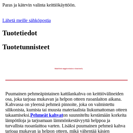
Paras ja kätevin valinta keittiökäyttöön.
Lähetä meille sähköpostia
Tuotetiedot
Tuotetunnisteet
Bakeliitti-nuppivetimien viimeistely
Puumainen pehmeäpintainen kattilankahva on keittiövälineiden
osa, joka tarjoaa mukavan ja helpon otteen ruoanlaiton aikana.
Kahvassa on yleensä pehmeä pinnoite, joka on valmistettu
silikonista, kumista tai muusta materiaalista liukumattoman otteen
takaamiseksi.
Pehmeät kahvat
on suunniteltu kestämään korkeita
lämpötiloja ja tarjoamaan lämmönkestävyyttä helppoa ja
turvallista ruoanlaittoa varten. Lisäksi puumainen pehmeä kahva
tarjoaa mukavan ja helpon otteen, mikä vähentää käsien