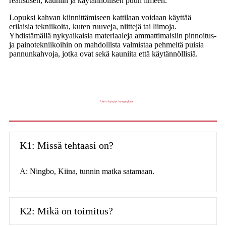
realistisen, kauniin ja käytännöllisen puun ilmeen.
Lopuksi kahvan kiinnittämiseen kattilaan voidaan käyttää
erilaisia ​​tekniikoita, kuten ruuveja, niittejä tai liimoja.
Yhdistämällä nykyaikaisia ​​materiaaleja ammattimaisiin pinnoitus-
ja painotekniikoihin on mahdollista valmistaa pehmeitä puisia
pannunkahvoja, jotka ovat sekä kauniita että käytännöllisiä.
Usein kysytyt kysymykset
K1: Missä tehtaasi on?
A: Ningbo, Kiina, tunnin matka satamaan.
K2: Mikä on toimitus?