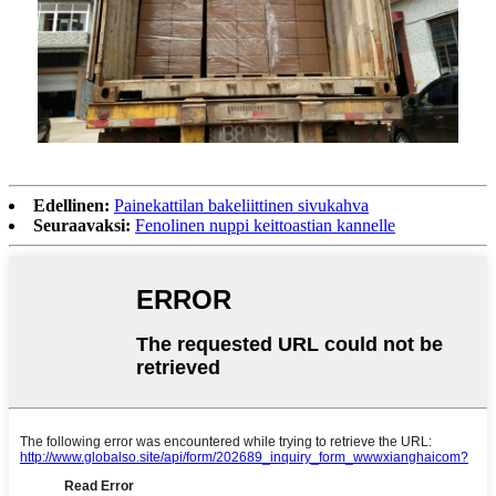
Edellinen:
Painekattilan bakeliittinen sivukahva
Seuraavaksi:
Fenolinen nuppi keittoastian kannelle