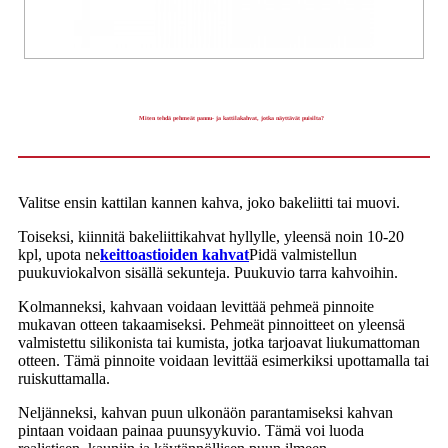
Miten tehdä pehmeät pannu- ja kattilakahvat, jotka näyttävät puisilta?
Valitse ensin kattilan kannen kahva, joko bakeliitti tai muovi.
Toiseksi, kiinnitä bakeliittikahvat hyllylle, yleensä noin 10-20
kpl, upota ne
keittoastioiden kahvat
Pidä valmistellun
puukuviokalvon sisällä sekunteja. Puukuvio tarra kahvoihin.
Kolmanneksi, kahvaan voidaan levittää pehmeä pinnoite
mukavan otteen takaamiseksi. Pehmeät pinnoitteet on yleensä
valmistettu silikonista tai kumista, jotka tarjoavat liukumattoman
otteen. Tämä pinnoite voidaan levittää esimerkiksi upottamalla tai
ruiskuttamalla.
Neljänneksi, kahvan puun ulkonäön parantamiseksi kahvan
pintaan voidaan painaa puunsyykuvio. Tämä voi luoda