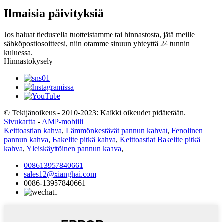
Ilmaisia ​​päivityksiä
Jos haluat tiedustella tuotteistamme tai hinnastosta, jätä meille
sähköpostiosoitteesi, niin otamme sinuun yhteyttä 24 tunnin
kuluessa.
Hinnastokysely
© Tekijänoikeus - 2010-2023: Kaikki oikeudet pidätetään.
Sivukartta
-
AMP-mobiili
Keittoastian kahva
,
Lämmönkestävät pannun kahvat
,
Fenolinen
pannun kahva
,
Bakelite pitkä kahva
,
Keittoastiat Bakelite pitkä
kahva
,
Yleiskäyttöinen pannun kahva
,
008613957840661
sales12@xianghai.com
0086-13957840661